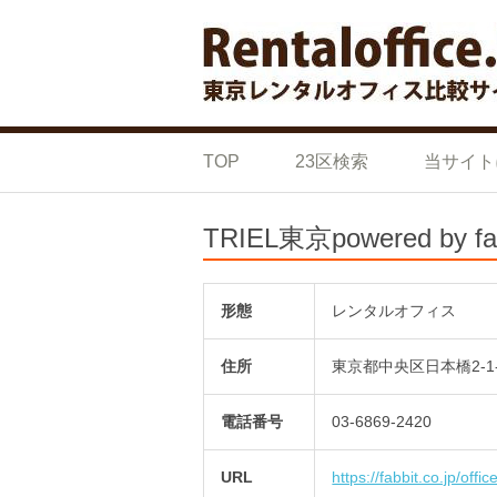
Skip to content
東京の格安 レ
東京の格安 レンタルオフィス 比較サイト
TOP
23区検索
当サイト
TRIEL東京powered by fa
形態
レンタルオフィス
住所
東京都中央区日本橋2-1
電話番号
03-6869-2420
URL
https://fabbit.co.jp/office