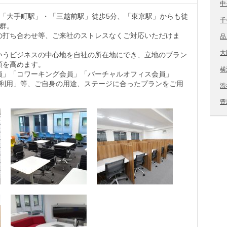
中
、「大手町駅」・「三越前駅」徒歩5分、「東京駅」からも徒
千
抜群。
の打ち合わせ等、ご来社のストレスなくご対応いただけま
品
大
いうビジネスの中心地を自社の所在地にでき、立地のブラン
頼を高めます。
横
員」「コワーキング会員」「バーチャルオフィス会員」
室利用」等、ご自身の用途、ステージに合ったプランをご用
渋
豊