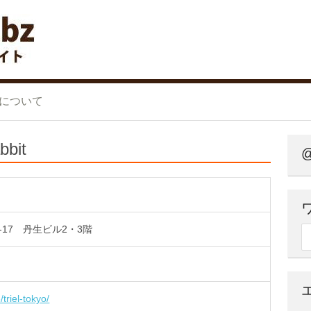
ンタルオフィス 比較サイト
について
bbit
@
-17 丹生ビル2・3階
検
/triel-tokyo/