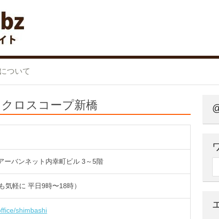
ンタルオフィス 比較サイト
について
】クロスコープ新橋
@
3 アーバンネット内幸町ビル 3～5階
検
話でも気軽に 平日9時〜18時）
ffice/shimbashi