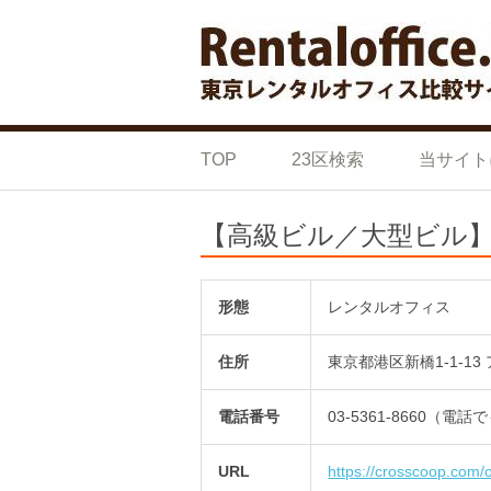
Skip to content
東京の格安 レ
東京の格安 レンタルオフィス 比較サイト
TOP
23区検索
当サイト
【高級ビル／大型ビル
形態
レンタルオフィス
住所
東京都港区新橋1-1-1
電話番号
03-5361-8660（電
URL
https://crosscoop.com/o