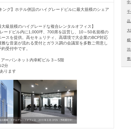
中
ーキング】ホテル併設のハイグレードビルに最大規模のシェア
千
品
最大級規模のハイグレードな複合レンタルオフィス】
大
ードビル内に1,000坪、700席を設営し、10～50名規模の
ペースを提供。高セキュリティ、高環境で大企業のBCP対応
横
優雅な音楽が流れる受付とガラス調の会議室を多数ご用意し
予約受付中です。
渋
豊
13 アーバンネット内幸町ビル 3～5階
歩2分
てあります