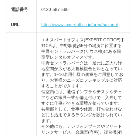
電話番号
0120-587-560
URL
https://www.expertoffice.jp/area/nakano/
エキスパートオフィス(EXPERT OFFICE)中
野CPは、中野駅徒歩5分の場所に位置する
中野セントラルパーク(サウス棟)にある個
室型レンタルオフィスです。
中野セントラルパークは、足元に広大な緑
地空間が広がる大規模複合ビルとなってい
ます。1~10名用仕様の個室をご用意してお
り、お客様のニーズにフレキシブルに対応
することができます。
個室内には、通信インフラやテスクやチェ
アなどの家具一式が備え付けで、入居して
すぐに仕事ができる環境が整っています。
共用部として、食事や休憩、打ち合わせな
どにも活用できるラウンジが設けられてい
ます。
その他にも、テレフォンブースやフリード
リンクサービス、会議室(有料)、複合機(有