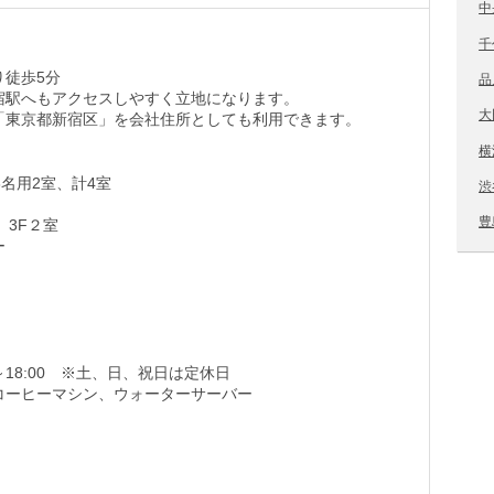
中
千
り徒歩5分
品
宿駅へもアクセスしやすく立地になります。
大
「東京都新宿区」を会社住所としても利用できます。
横
8名用2室、計4室
渋
豊
、3F２室
ー
～18:00 ※土、日、祝日は定休日
コーヒーマシン、ウォーターサーバー