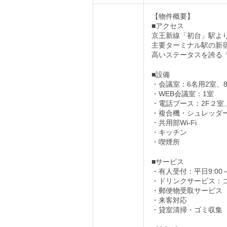
【物件概要】
■アクセス
京王新線「初台」駅よ
主要ターミナル駅の新
高いステータスを誇る
■設備
・会議室：6名用2室、
・WEB会議室：1室
・電話ブース：2F２室
・複合機・シュレッダ
・共用部Wi-Fi
・キッチン
・喫煙所
■サービス
・有人受付：平日9:00
・ドリンクサービス：
・郵便物受取サービス
・来客対応
・貸室清掃・ゴミ収集