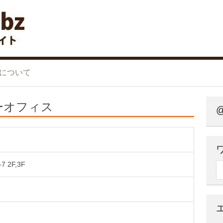
ンタルオフィス 比較サイト
について
ーオフィス
@
 2F,3F
検