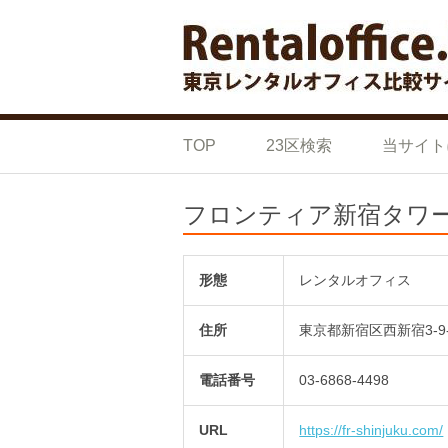
Skip to content
東京の格安 レ
東京の格安 レンタルオフィス 比較サイト
TOP
23区検索
当サイト
フロンティア新宿タワ
形態
レンタルオフィス
住所
東京都新宿区西新宿3-9-7
電話番号
03-6868-4498
URL
https://fr-shinjuku.com/